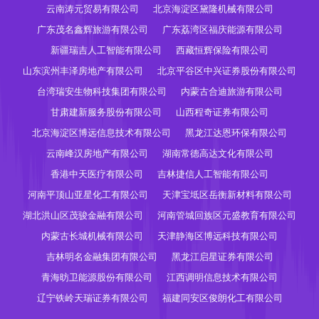
云南涛元贸易有限公司
北京海淀区黛隆机械有限公司
广东茂名鑫辉旅游有限公司
广东荔湾区福庆能源有限公司
新疆瑞吉人工智能有限公司
西藏恒辉保险有限公司
山东滨州丰泽房地产有限公司
北京平谷区中兴证券股份有限公司
台湾瑞安生物科技集团有限公司
内蒙古合迪旅游有限公司
甘肃建新服务股份有限公司
山西程奇证券有限公司
北京海淀区博远信息技术有限公司
黑龙江达恩环保有限公司
云南峰汉房地产有限公司
湖南常德高达文化有限公司
香港中天医疗有限公司
吉林捷信人工智能有限公司
河南平顶山亚星化工有限公司
天津宝坻区岳衡新材料有限公司
湖北洪山区茂骏金融有限公司
河南管城回族区元盛教育有限公司
内蒙古长城机械有限公司
天津静海区博远科技有限公司
吉林明名金融集团有限公司
黑龙江启星证券有限公司
青海昉卫能源股份有限公司
江西调明信息技术有限公司
辽宁铁岭天瑞证券有限公司
福建同安区俊朗化工有限公司