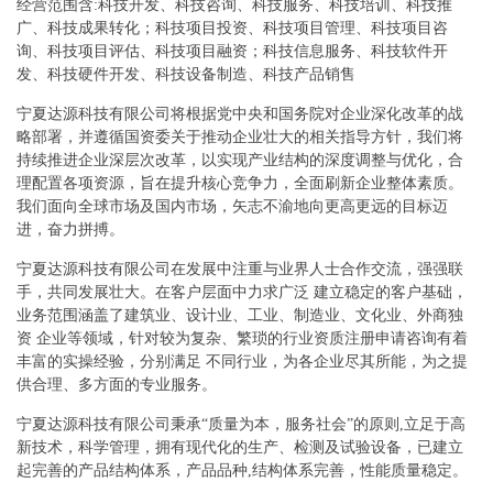
经营范围含:科技开发、科技咨询、科技服务、科技培训、科技推
广、科技成果转化；科技项目投资、科技项目管理、科技项目咨
询、科技项目评估、科技项目融资；科技信息服务、科技软件开
发、科技硬件开发、科技设备制造、科技产品销售
宁夏达源科技有限公司将根据党中央和国务院对企业深化改革的战
略部署，并遵循国资委关于推动企业壮大的相关指导方针，我们将
持续推进企业深层次改革，以实现产业结构的深度调整与优化，合
理配置各项资源，旨在提升核心竞争力，全面刷新企业整体素质。
我们面向全球市场及国内市场，矢志不渝地向更高更远的目标迈
进，奋力拼搏。
宁夏达源科技有限公司在发展中注重与业界人士合作交流，强强联
手，共同发展壮大。在客户层面中力求广泛 建立稳定的客户基础，
业务范围涵盖了建筑业、设计业、工业、制造业、文化业、外商独
资 企业等领域，针对较为复杂、繁琐的行业资质注册申请咨询有着
丰富的实操经验，分别满足 不同行业，为各企业尽其所能，为之提
供合理、多方面的专业服务。
宁夏达源科技有限公司秉承“质量为本，服务社会”的原则,立足于高
新技术，科学管理，拥有现代化的生产、检测及试验设备，已建立
起完善的产品结构体系，产品品种,结构体系完善，性能质量稳定。